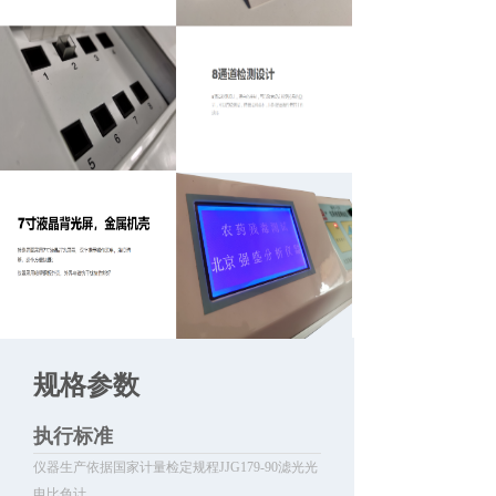
规格参数
执行标准
仪器生产依据国家计量检定规程JJG179-90滤光光
电比色计