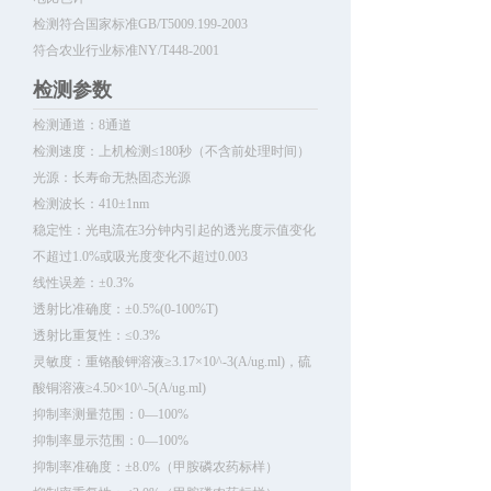
检测符合国家标准GB/T5009.199-2003
符合农业行业标准NY/T448-2001
检测参数
检测通道：8通道
检测速度：上机检测≤180秒（不含前处理时间）
光源：长寿命无热固态光源
检测波长：410±1nm
稳定性：光电流在3分钟内引起的透光度示值变化
不超过1.0%或吸光度变化不超过0.003
线性误差：±0.3%
透射比准确度：±0.5%(0-100%T)
透射比重复性：≤0.3%
灵敏度：重铬酸钾溶液≥3.17×10^-3(A/ug.ml)，硫
酸铜溶液≥4.50×10^-5(A/ug.ml)
抑制率测量范围：0—100%
抑制率显示范围：0—100%
抑制率准确度：±8.0%（甲胺磷农药标样）