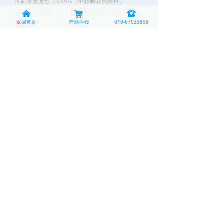
抑制率重复性：≤3.0%（甲胺磷农药标样）
낀
낙
뀰
吸光度值范围：0.1—3.1（优于国家规定的0.1—
返回首页
产品中心
010-67033803
0.8标准）
吸光度准确度：±1.5%
吸光度重复性：≤0.5%
常规参数
显示屏：高清7寸彩色触摸屏
通信：支持有线和WIFI
打印方式：内嵌热敏标签打印机
供电方式：AC 220V±10%/50Hz
使用环境：温度-5℃~55℃；湿度≤90%
相关资料
NY-Ⅳ说明书.pdf